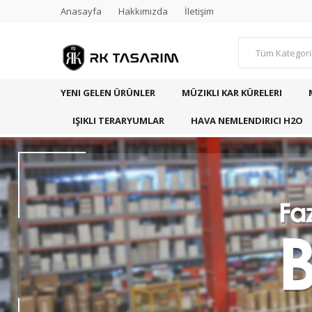
Anasayfa
Hakkımızda
İletişim
Tüm Kategori
YENI GELEN ÜRÜNLER
MÜZIKLI KAR KÜRELERI
IŞIKLI TERARYUMLAR
HAVA NEMLENDIRICI H2O