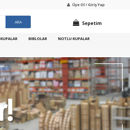
Üye Ol / Giriş Yap
ARA
Sepetim
 KUPALAR
BIBLOLAR
NOTLU KUPALAR