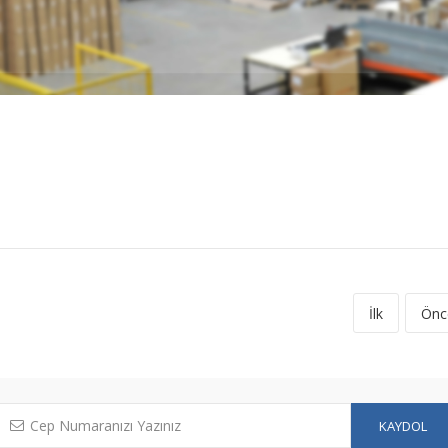
İlk
Önc
KAYDOL